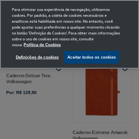
Para otimizar sua experiência de navegação, utilizamos
cookies. Por padrão, a coleta de cookies necessários e
analíticos está habilitada em nosso site. No entanto, você
pode ajustar suas preferências a qualquer momento clicando
Home
Volkswagen
Papelaria
no botão 'Definição de Cookies'. Para obter mais informações
Caderno
sobre o uso de cookies em nosso site, consulte
nossa
Política de Cookies
FILTRAR
Ordenar por
Definições de cookies
Aceitar todos os cookies
Caderno Deluxe Tera
Volkswagen
Por: R$ 129,90
Caderno Extreme Amarok
Volkswagen