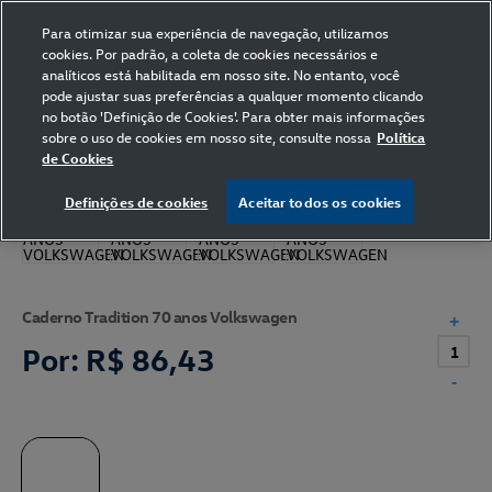
Para otimizar sua experiência de navegação, utilizamos
cookies. Por padrão, a coleta de cookies necessários e
analíticos está habilitada em nosso site. No entanto, você
pode ajustar suas preferências a qualquer momento clicando
Home
Volkswagen
Papelaria
Caderno
no botão 'Definição de Cookies'. Para obter mais informações
sobre o uso de cookies em nosso site, consulte nossa
Política
de Cookies
Definições de cookies
Aceitar todos os cookies
Caderno Tradition 70 anos Volkswagen
+
Por:
R$ 86,43
-