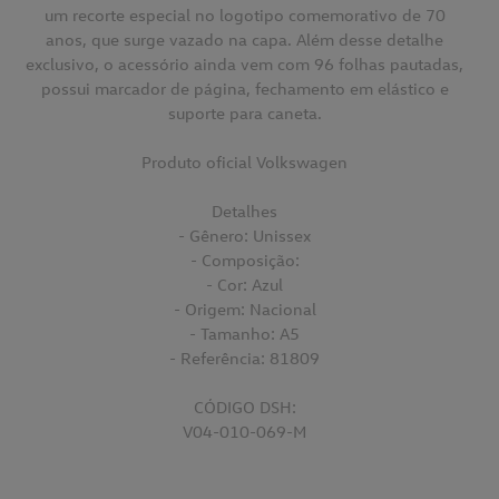
um recorte especial no logotipo comemorativo de 70
anos, que surge vazado na capa. Além desse detalhe
exclusivo, o acessório ainda vem com 96 folhas pautadas,
possui marcador de página, fechamento em elástico e
suporte para caneta.
Produto oficial Volkswagen
Detalhes
- Gênero: Unissex
- Composição:
- Cor: Azul
- Origem: Nacional
- Tamanho: A5
- Referência: 81809
CÓDIGO DSH:
V04-010-069-M