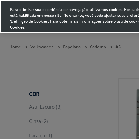
Para otimizar sua experiência de navegação, utilizamos cookies. Por padrã
está habilitada em nosso site. No entanto, você pode ajustar suas prefe
Volkswagen Collection
'Definição de Cookies'. Para obter mais informações sobre o uso de cooki
Cookies
Coleções
Vestuário
Presentes
Acessórios
Papelaria
Pet
Home
Volkswagen
Papelaria
Caderno
A5
COR
Azul Escuro (3)
Cinza (2)
Laranja (1)