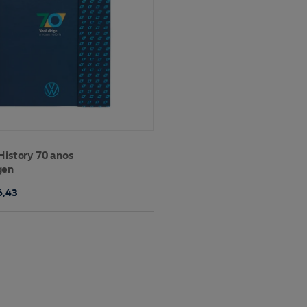
History 70 anos
gen
6,43