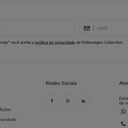
e
E-mail
nviar" você aceita a
política de privacidade
da Volkswagen Collection.
l
Redes Sociais
Ate
Dúvi
de e
dições
ivacidade