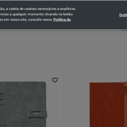
FRETE GRÁTIS NAS COMPRAS ACIMA DE R$ 399,90
(para sul e sudeste)
o, a coleta de cookies necessários e analíticos
rências a qualquer momento clicando no botão
Defi
es em nosso site, consulte nossa
Política de
5
Certificado de Clássicos
Bikes