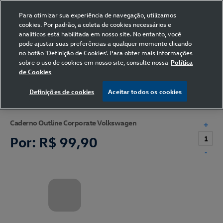
Para otimizar sua experiência de navegação, utilizamos
cookies. Por padrão, a coleta de cookies necessários e
analíticos está habilitada em nosso site. No entanto, você
pode ajustar suas preferências a qualquer momento clicando
Home
Volkswagen
Papelaria
Caderno
no botão 'Definição de Cookies'. Para obter mais informações
sobre o uso de cookies em nosso site, consulte nossa
Política
de Cookies
Definições de cookies
Aceitar todos os cookies
Caderno Outline Corporate Volkswagen
+
Por:
R$ 99,90
-