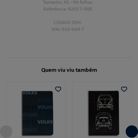
Tamanho A5 –96 folhas
Referência: 82017-008
CÓDIGO DSH:
V04-010-069-T
Quem viu viu também