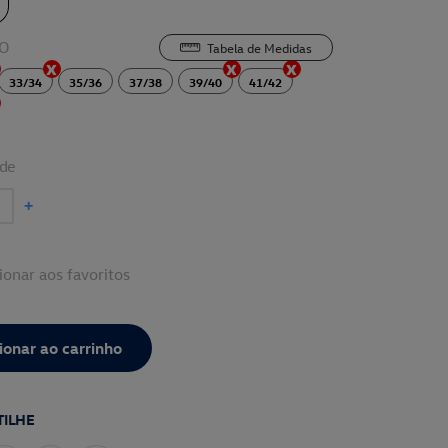
O
Tabela de Medidas
33/34
35/36
37/38
39/40
41/42
de
+
ionar aos favoritos
ILHE