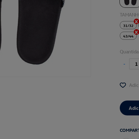
TAMANH
31/32
43/44
Quantida
-
Adic
COMPART