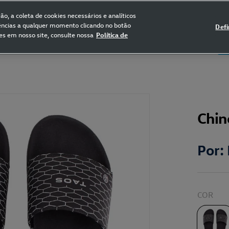
FRETE GRÁTIS NAS COMPRAS ACIMA DE R$ 399,90
(para sul e sudeste)
o, a coleta de cookies necessários e analíticos
rências a qualquer momento clicando no botão
Defi
es em nosso site, consulte nossa
Política de
5
Certificado de Clássicos
Bikes
Chin
Por:
COR