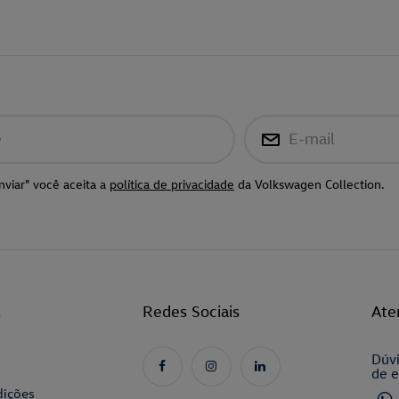
e
E-mail
nviar" você aceita a
política de privacidade
da Volkswagen Collection.
l
Redes Sociais
Ate
Dúvi
de e
dições