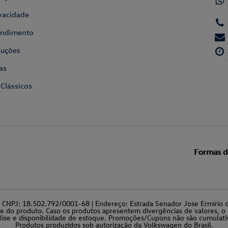
ivacidade
tendimento
luções
as
 Clássicos
Formas 
a | CNPJ: 18.502.792/0001-68 | Endereço: Estrada Senador Jose Ermiri
de do produto. Caso os produtos apresentem divergências de valores, o 
lise e disponibilidade de estoque. Promoções/Cupons não são cumulati
Produtos produzidos sob autorização da Volkswagen do Brasil.