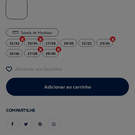
Tabela de Medidas
31/32
33/34
17/18
19/20
21/22
23/24
25/26
27/28
29/30
Adicionar aos favoritos
COMPARTILHE