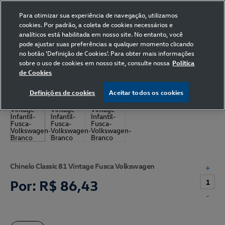
Para otimizar sua experiência de navegação, utilizamos
cookies. Por padrão, a coleta de cookies necessários e
analíticos está habilitada em nosso site. No entanto, você
pode ajustar suas preferências a qualquer momento clicando
Home
Volkswagen
Vestuário
Chinelos
no botão 'Definição de Cookies'. Para obter mais informações
sobre o uso de cookies em nosso site, consulte nossa
Política
de Cookies
Definições de cookies
Aceitar todos os cookies
Chinelo Classic 81 Vintage Fusca Volkswagen
+
Por:
R$ 86,43
-