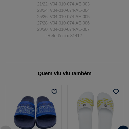
21/22: V04-010-074-AE-003
23/24: V04-010-074-AE-004
25/26: V04-010-074-AE-005
27/28: V04-010-074-AE-006
29/30: V04-010-074-AE-007
- Referência: 81412
Quem viu viu também