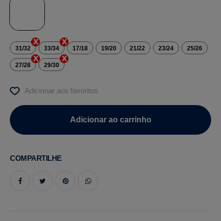
31/32
33/34
17/18
19/20
21/22
23/24
25/26
27/28
29/30
Adicionar aos favoritos
COMPARTILHE