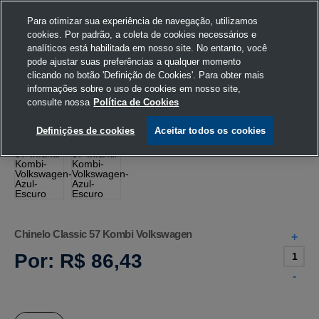
Para otimizar sua experiência de navegação, utilizamos
cookies. Por padrão, a coleta de cookies necessários e
analíticos está habilitada em nosso site. No entanto, você
pode ajustar suas preferências a qualquer momento
Home
Volkswagen
Vestuário
Chinelos
clicando no botão 'Definição de Cookies'. Para obter mais
informações sobre o uso de cookies em nosso site,
consulte nossa
Política de Cookies
Definições de cookies
Aceitar todos os cookies
Chinelo Classic 57 Kombi Volkswagen
+
Por:
R$ 86,43
-