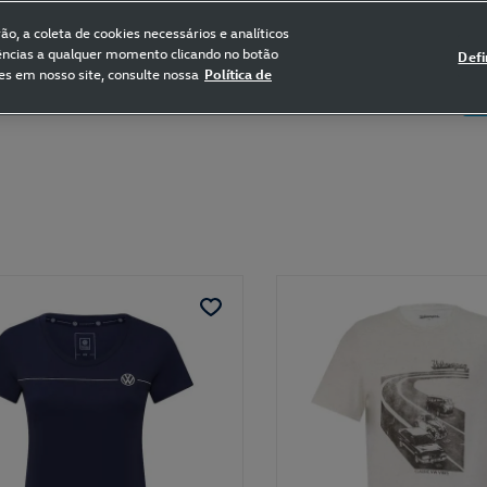
FRETE GRÁTIS NAS COMPRAS ACIMA DE R$ 399,90
(para sul e sudeste)
o, a coleta de cookies necessários e analíticos
rências a qualquer momento clicando no botão
Defi
es em nosso site, consulte nossa
Política de
5
Certificado de Clássicos
Bikes