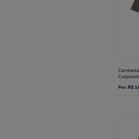
Preto/cinza (2)
Terra (1)
Verde (2)
Verde Militar (2)
Branco/laranja (1)
Camiseta
Corporat
Por: R$ 1