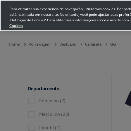
Para otimizar sua experiência de navegação, utilizamos cookies. Por padrã
está habilitada em nosso site. No entanto, você pode ajustar suas prefe
Volkswagen Collection
'Definição de Cookies'. Para obter mais informações sobre o uso de cooki
Cookies
Coleções
Vestuário
Presentes
Acessórios
Papelaria
Pet
Home
Volkswagen
Vestuário
Camiseta
GG
Departamento
Feminino (7)
Masculino (23)
Infantil (1)