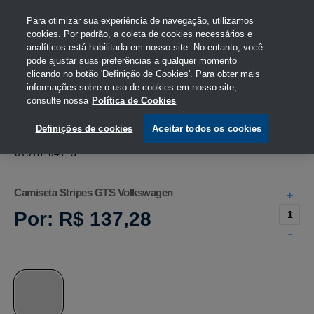
Para otimizar sua experiência de navegação, utilizamos
cookies. Por padrão, a coleta de cookies necessários e
analíticos está habilitada em nosso site. No entanto, você
pode ajustar suas preferências a qualquer momento
Home
Volkswagen
Vestuário
Camiseta
clicando no botão 'Definição de Cookies'. Para obter mais
informações sobre o uso de cookies em nosso site,
consulte nossa
Política de Cookies
Definições de cookies
Aceitar todos os cookies
Camiseta Stripes GTS Volkswagen
+
Por:
R$ 137,28
-