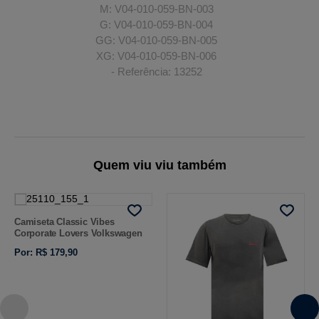
M: V04-010-059-BN-003
G: V04-010-059-BN-004
GG: V04-010-059-BN-005
XG: V04-010-059-BN-006
- Referência: 13252
Quem viu viu também
Camiseta Classic Vibes
Corporate Lovers Volkswagen
Por: R$ 179,90