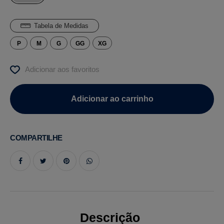
Tabela de Medidas
P
M
G
GG
XG
Adicionar aos favoritos
COMPARTILHE
Descrição