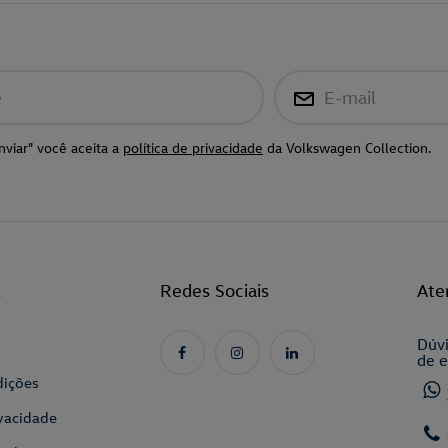
e
E-mail
nviar" você aceita a
política de privacidade
da Volkswagen Collection.
l
Redes Sociais
Ate
Dúvi
de e
dições
ivacidade