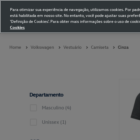
Para otimizar sua experiência de navegação, utilizamos cookies. Por padrã
está habilitada em nosso site. No entanto, você pode ajustar suas prefe
Volkswagen Collection
'Definição de Cookies'. Para obter mais informações sobre o uso de cooki
Cookies
Coleções
Vestuário
Presentes
Acessórios
Papelaria
Pet
Home
Volkswagen
Vestuário
Camiseta
Cinza
Departamento
Masculino (4)
Unissex (1)