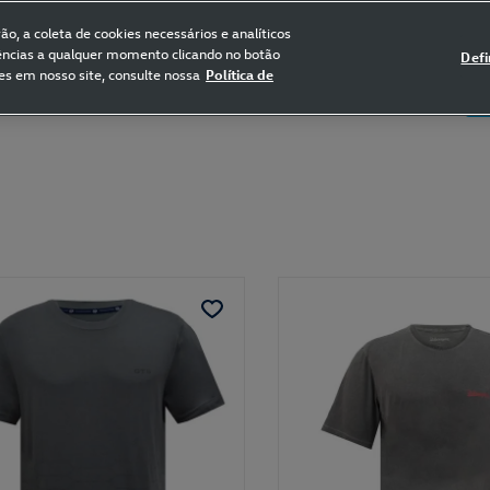
FRETE GRÁTIS NAS COMPRAS ACIMA DE R$ 399,90
(para sul e sudeste)
o, a coleta de cookies necessários e analíticos
rências a qualquer momento clicando no botão
Defi
es em nosso site, consulte nossa
Política de
5
Certificado de Clássicos
Bikes