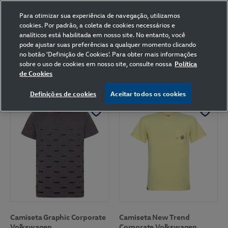
Para otimizar sua experiência de navegação, utilizamos
cookies. Por padrão, a coleta de cookies necessários e
analíticos está habilitada em nosso site. No entanto, você
pode ajustar suas preferências a qualquer momento clicando
Home
Volkswagen
Vestuário
Camiseta
Cinza
602
no botão 'Definição de Cookies'. Para obter mais informações
sobre o uso de cookies em nosso site, consulte nossa
Política
de Cookies
FILTRAR
Ordenar por
Definições de cookies
Aceitar todos os cookies
Camiseta Graphic Corporate
Camiseta New Trend
Volkswagen
Corporate Volkswagen