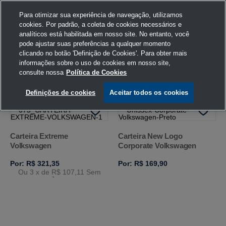
Para otimizar sua experiência de navegação, utilizamos
cookies. Por padrão, a coleta de cookies necessários e
analíticos está habilitada em nosso site. No entanto, você
pode ajustar suas preferências a qualquer momento
Home
Volkswagen
Acessórios
Carteira
Preto
U
clicando no botão 'Definição de Cookies'. Para obter mais
informações sobre o uso de cookies em nosso site,
consulte nossa
Política de Cookies
FILTRAR
Ordenar por
Definições de cookies
Aceitar todos os cookies
Carteira Extreme
Carteira New Logo
Volkswagen
Corporate Volkswagen
Por: R$ 321,35
Por: R$ 169,90
Ou 3
x de
R$ 107,11
Sem
Juros