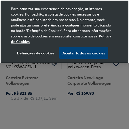
Para otimizar sua experiência de navegação, utilizamos
cookies. Por padrão, a coleta de cookies necessários e
analíticos está habilitada em nosso site. No entanto, você
pode ajustar suas preferências a qualquer momento clicando
Home
Volkswagen
Acessórios
Carteira
Preto
no botão 'Definição de Cookies'. Para obter mais informações
sobre o uso de cookies em nosso site, consulte nossa
Política
de Cookies
FILTRAR
Ordenar por
Definições de cookies
Aceitar todos os cookies
Carteira Extreme
Carteira New Logo
Volkswagen
Corporate Volkswagen
Por: R$ 321,35
Por: R$ 169,90
Ou 3
x de
R$ 107,11
Sem
Juros