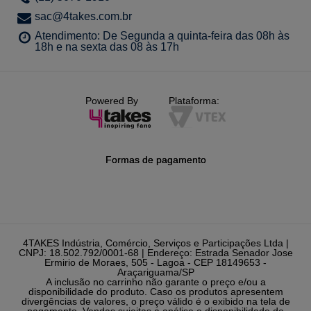
sac@4takes.com.br
Atendimento: De Segunda a quinta-feira das 08h às
18h e na sexta das 08 às 17h
Powered By
Plataforma:
Formas de pagamento
4TAKES Indústria, Comércio, Serviços e Participações Ltda |
CNPJ: 18.502.792/0001-68 | Endereço: Estrada Senador Jose
Ermirio de Moraes, 505 - Lagoa - CEP 18149653 -
Araçariguama/SP
A inclusão no carrinho não garante o preço e/ou a
disponibilidade do produto. Caso os produtos apresentem
divergências de valores, o preço válido é o exibido na tela de
pagamento. Vendas sujeitas a análise e disponibilidade de