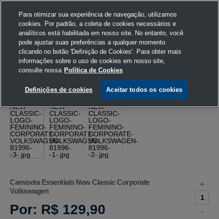
Para otimizar sua experiência de navegação, utilizamos
cookies. Por padrão, a coleta de cookies necessários e
analíticos está habilitada em nosso site. No entanto, você
pode ajustar suas preferências a qualquer momento
Home
Volkswagen
Vestuário
Camiseta
clicando no botão 'Definição de Cookies'. Para obter mais
informações sobre o uso de cookies em nosso site,
consulte nossa
Política de Cookies
Definições de cookies
Aceitar todos os cookies
Camiseta Essentials New Classic Corporate
+
Volkswagen
Por:
R$ 129,90
-