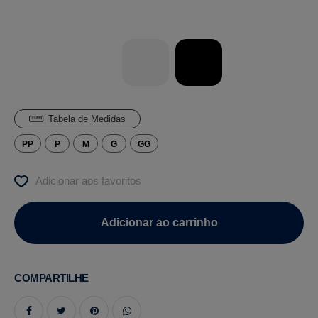
Tabela de Medidas
PP
P
M
G
GG
Adicionar aos favoritos
COMPARTILHE