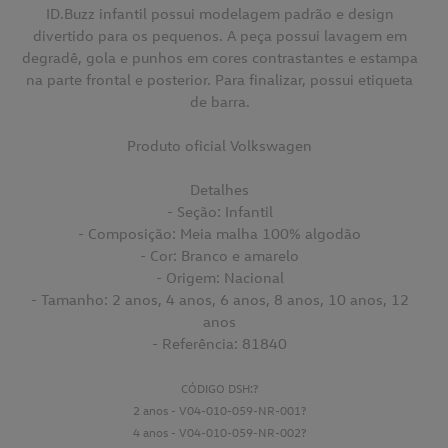
ID.Buzz infantil possui modelagem padrão e design
divertido para os pequenos. A peça possui lavagem em
degradê, gola e punhos em cores contrastantes e estampa
na parte frontal e posterior. Para finalizar, possui etiqueta
de barra.
Produto oficial Volkswagen
Detalhes
- Seção: Infantil
- Composição: Meia malha 100% algodão
- Cor: Branco e amarelo
- Origem: Nacional
- Tamanho: 2 anos, 4 anos, 6 anos, 8 anos, 10 anos, 12
anos
- Referência: 81840
CÓDIGO DSH:
?
2 anos - V04-010-059-NR-001?
4 anos - V04-010-059-NR-002?