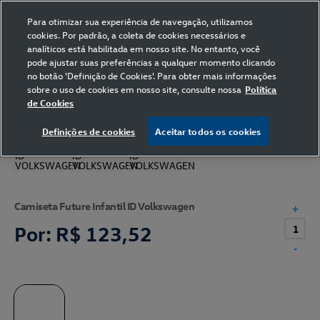
Para otimizar sua experiência de navegação, utilizamos
cookies. Por padrão, a coleta de cookies necessários e
analíticos está habilitada em nosso site. No entanto, você
pode ajustar suas preferências a qualquer momento clicando
Home
Volkswagen
Vestuário
Camiseta
no botão 'Definição de Cookies'. Para obter mais informações
sobre o uso de cookies em nosso site, consulte nossa
Política
de Cookies
Definições de cookies
Aceitar todos os cookies
Camiseta Future Infantil ID Volkswagen
+
Por:
R$ 123,52
-