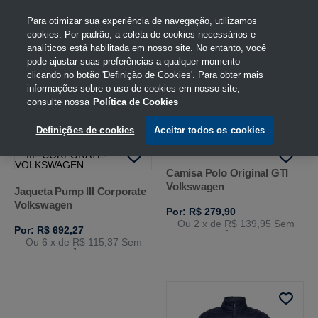
Para otimizar sua experiência de navegação, utilizamos
cookies. Por padrão, a coleta de cookies necessários e
analíticos está habilitada em nosso site. No entanto, você
pode ajustar suas preferências a qualquer momento
Home
Volkswagen
Vestuário
Volkswagen
G
clicando no botão 'Definição de Cookies'. Para obter mais
informações sobre o uso de cookies em nosso site,
consulte nossa
Política de Cookies
FILTRAR
Ordenar por
Definições de cookies
Aceitar todos os cookies
Camisa Polo Original GTI
Volkswagen
Jaqueta Pump III Corporate
Volkswagen
Por: R$ 279,90
Ou 2
x de
R$ 139,95
Sem
Por: R$ 692,27
Juros
Ou 6
x de
R$ 115,37
Sem
Juros