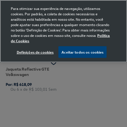
Para otimizar sua experiência de navegação, utilizamos
cookies. Por padrão, a coleta de cookies necessários e
analíticos está habilitada em nosso site. No entanto, você
pode ajustar suas preferências a qualquer momento clicando
Home
Volkswagen
Vestuário
Jaqueta
Prata
no botão 'Definição de Cookies'. Para obter mais informações
sobre o uso de cookies em nosso site, consulte nossa
Política
de Cookies
FILTRAR
Ordenar por
Definições de cookies
Aceitar todos os cookies
Jaqueta Reflective GTE
Volkswagen
Por: R$ 618,09
Ou 6
x de
R$ 103,01
Sem
Juros