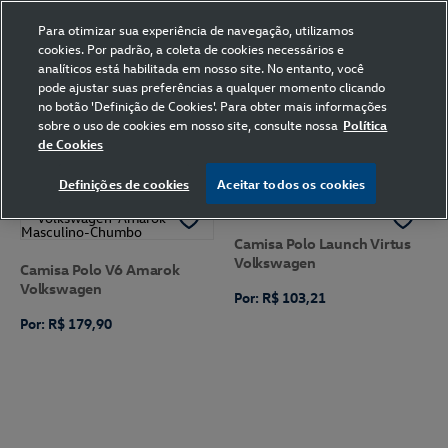
Para otimizar sua experiência de navegação, utilizamos
cookies. Por padrão, a coleta de cookies necessários e
analíticos está habilitada em nosso site. No entanto, você
pode ajustar suas preferências a qualquer momento clicando
Home
Volkswagen
Vestuário
Camisa Polo
Chumbo
no botão 'Definição de Cookies'. Para obter mais informações
sobre o uso de cookies em nosso site, consulte nossa
Política
de Cookies
FILTRAR
Ordenar por
Definições de cookies
Aceitar todos os cookies
Camisa Polo Launch Virtus
Volkswagen
Camisa Polo V6 Amarok
Volkswagen
Por: R$ 103,21
Por: R$ 179,90