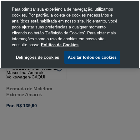
Para otimizar sua experiência de navegação, utilizamos
cookies. Por padrão, a coleta de cookies necessários e
analíticos está habilitada em nosso site. No entanto, você
pode ajustar suas preferências a qualquer momento
Home
Volkswagen
Vestuário
Bermuda
clicando no botão 'Definição de Cookies'. Para obter mais
informações sobre o uso de cookies em nosso site,
consulte nossa
Política de Cookies
FILTRAR
Ordenar por
Definições de cookies
Aceitar todos os cookies
Bermuda de Moletom
Extreme Amarok
Por: R$ 139,90