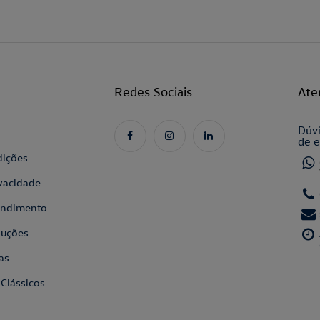
l
Redes Sociais
Ate
Dúvi
de e
dições
ivacidade
tendimento
luções
as
 Clássicos