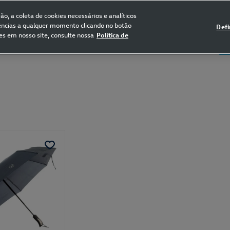
FRETE GRÁTIS NAS COMPRAS ACIMA DE R$ 399,90
(para sul e sudeste)
o, a coleta de cookies necessários e analíticos
rências a qualquer momento clicando no botão
Defi
es em nosso site, consulte nossa
Política de
5
Certificado de Clássicos
Bikes