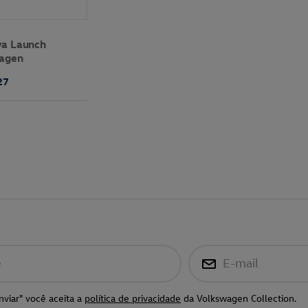
va Launch
wagen
27
e
E-mail
nviar" você aceita a
política de privacidade
da Volkswagen Collection.