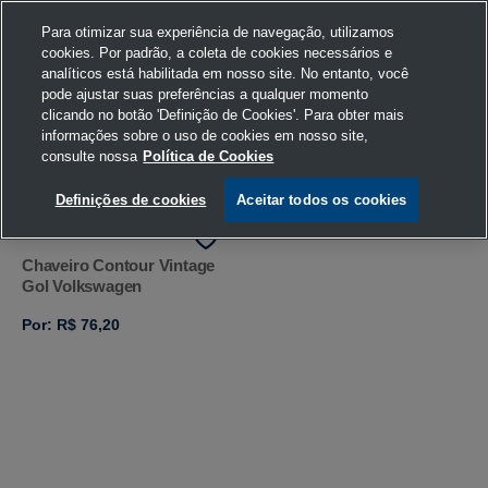
Para otimizar sua experiência de navegação, utilizamos
cookies. Por padrão, a coleta de cookies necessários e
analíticos está habilitada em nosso site. No entanto, você
pode ajustar suas preferências a qualquer momento
Home
Busca
clicando no botão 'Definição de Cookies'. Para obter mais
informações sobre o uso de cookies em nosso site,
consulte nossa
Política de Cookies
FILTRAR
Ordenar por
Definições de cookies
Aceitar todos os cookies
Chaveiro Contour Vintage
Gol Volkswagen
Por: R$ 76,20