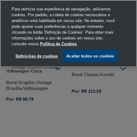
Para otimizar sua experiência de navegação, utilizamos
cookies. Por padrão, a coleta de cookies necessários e
analíticos está habilitada em nosso site. No entanto, você
pode ajustar suas preferências a qualquer momento
Home
Volkswagen
Acessórios
Boné
Cinza/Preto
clicando no botão 'Definição de Cookies'. Para obter mais
informações sobre o uso de cookies em nosso site,
consulte nossa
Política de Cookies
FILTRAR
Ordenar por
Definições de cookies
Aceitar todos os cookies
Boné Classic Kombi
Boné Graphic Vintage
Brasília Volkswagen
Por: R$ 113,29
Por: R$ 98,79