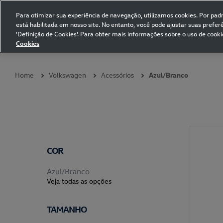
Para otimizar sua experiência de navegação, utilizamos cookies. Por padrã
está habilitada em nosso site. No entanto, você pode ajustar suas prefe
Volkswagen Collection
'Definição de Cookies'. Para obter mais informações sobre o uso de cooki
Cookies
Coleções
Vestuário
Presentes
Acessórios
Papelaria
Pet
Home
Volkswagen
Acessórios
Azul/Branco
COR
Azul/Branco
Veja todas as opções
TAMANHO