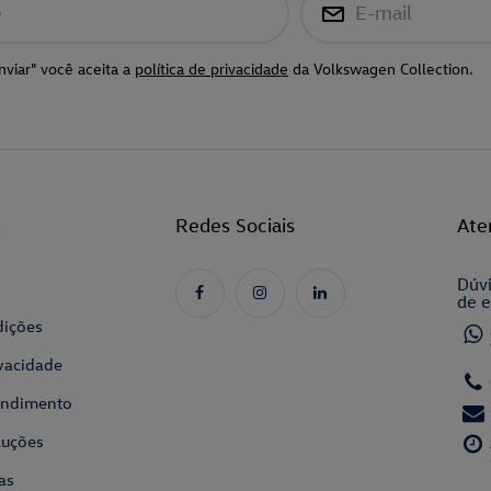
e
E-mail
nviar" você aceita a
política de privacidade
da Volkswagen Collection.
l
Redes Sociais
Ate
Dúvi
de e
dições
ivacidade
tendimento
luções
as