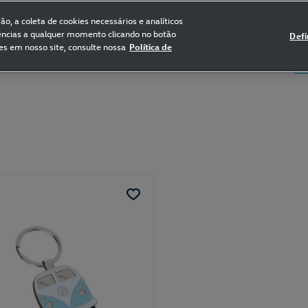
FRETE GRÁTIS NAS COMPRAS ACIMA DE R$ 399,90
(para sul e sudeste)
o, a coleta de cookies necessários e analíticos
rências a qualquer momento clicando no botão
Defi
es em nosso site, consulte nossa
Política de
5
Certificado de Clássicos
Bikes