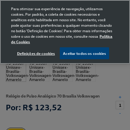
Para otimizar sua experiência de navegação, utilizamos
cookies. Por padrão, a coleta de cookies necessários e
analíticos está habilitada em nosso site. No entanto, você
pode ajustar suas preferências a qualquer momento clicando
Home
Volkswagen
Acessórios
Relógio
no botão 'Definição de Cookies'. Para obter mais informações
sobre o uso de cookies em nosso site, consulte nossa
Política
de Cookies
Definições de cookies
Aceitar todos os cookies
Relógio de Pulso Analógico 70 Brasília Volkswagen
+
Por:
R$ 123,52
-