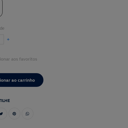
de
+
ionar aos favoritos
ILHE