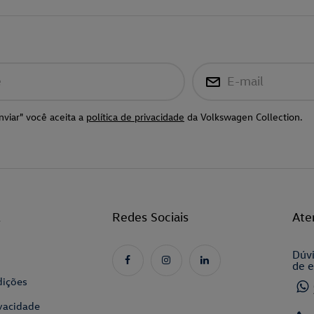
e
E-mail
nviar" você aceita a
política de privacidade
da Volkswagen Collection.
l
Redes Sociais
Ate
Dúvi
de e
dições
ivacidade