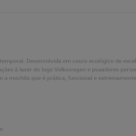
atemporal. Desenvolvida em couro ecológico de excel
ções à laser do logo Volkswagen e puxadores person
m a mochila que é prática, funcional e extremament
er