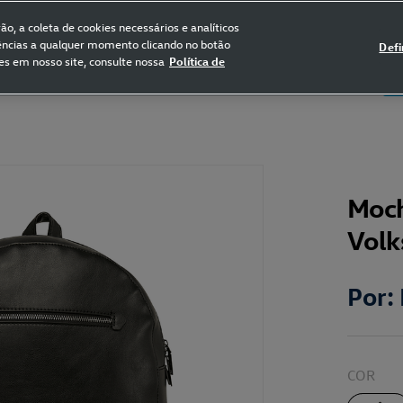
FRETE GRÁTIS NAS COMPRAS ACIMA DE R$ 399,90
(para sul e sudeste)
o, a coleta de cookies necessários e analíticos
rências a qualquer momento clicando no botão
Defi
es em nosso site, consulte nossa
Política de
5
Certificado de Clássicos
Bikes
Moch
Vol
Por:
COR