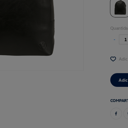
Quantida
-
Adic
COMPART