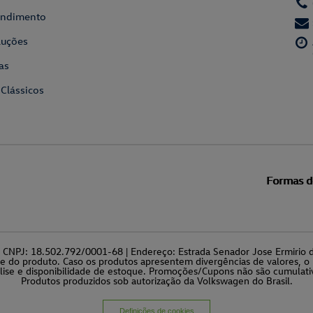
tendimento
luções
as
 Clássicos
Formas 
a | CNPJ: 18.502.792/0001-68 | Endereço: Estrada Senador Jose Ermiri
de do produto. Caso os produtos apresentem divergências de valores, o 
lise e disponibilidade de estoque. Promoções/Cupons não são cumulati
Produtos produzidos sob autorização da Volkswagen do Brasil.
Definições de cookies