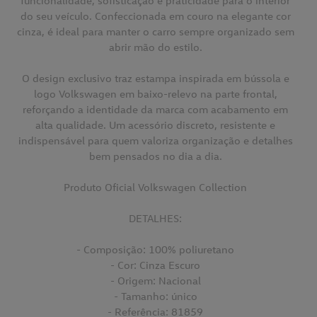
funcionalidade, sofisticação e praticidade para o interior
do seu veículo. Confeccionada em couro na elegante cor
cinza, é ideal para manter o carro sempre organizado sem
abrir mão do estilo.
O design exclusivo traz estampa inspirada em bússola e
logo Volkswagen em baixo-relevo na parte frontal,
reforçando a identidade da marca com acabamento em
alta qualidade. Um acessório discreto, resistente e
indispensável para quem valoriza organização e detalhes
bem pensados no dia a dia.
Produto Oficial Volkswagen Collection
DETALHES:
- Composição: 100% poliuretano
- Cor: Cinza Escuro
- Origem: Nacional
- Tamanho: único
- Referência: 81859