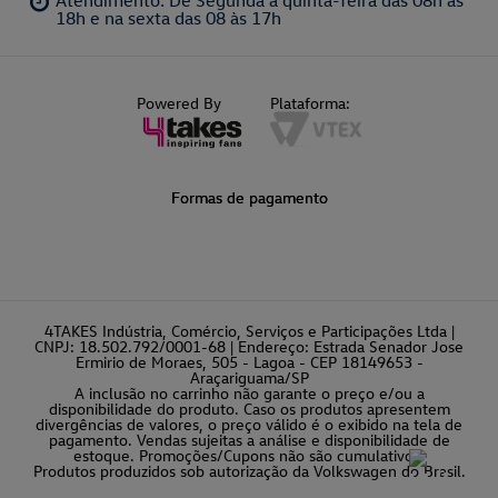
Atendimento: De Segunda a quinta-feira das 08h às
18h e na sexta das 08 às 17h
Powered By
Plataforma:
Formas de pagamento
4TAKES Indústria, Comércio, Serviços e Participações Ltda |
CNPJ: 18.502.792/0001-68 | Endereço: Estrada Senador Jose
Ermirio de Moraes, 505 - Lagoa - CEP 18149653 -
Araçariguama/SP
A inclusão no carrinho não garante o preço e/ou a
disponibilidade do produto. Caso os produtos apresentem
divergências de valores, o preço válido é o exibido na tela de
pagamento. Vendas sujeitas a análise e disponibilidade de
estoque. Promoções/Cupons não são cumulativos.
Produtos produzidos sob autorização da Volkswagen do Brasil.