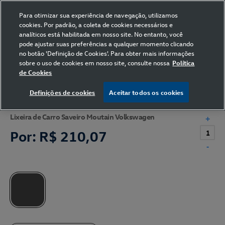
Para otimizar sua experiência de navegação, utilizamos
cookies. Por padrão, a coleta de cookies necessários e
analíticos está habilitada em nosso site. No entanto, você
pode ajustar suas preferências a qualquer momento clicando
Home
Volkswagen
Acessórios
Lixeira de Carro
no botão 'Definição de Cookies'. Para obter mais informações
sobre o uso de cookies em nosso site, consulte nossa
Política
de Cookies
Definições de cookies
Aceitar todos os cookies
Lixeira de Carro Saveiro Moutain Volkswagen
+
Por:
R$ 210,07
-