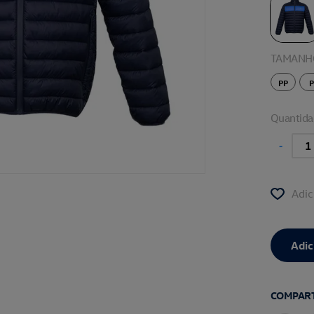
TAMANH
PP
P
Quantida
-
Adic
COMPART