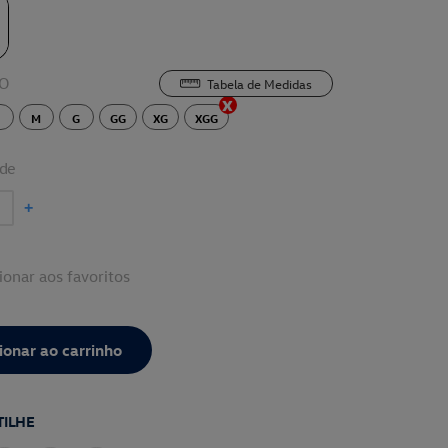
O
Tabela de Medidas
M
G
GG
XG
XGG
de
+
ionar aos favoritos
ILHE