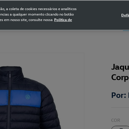
FRETE GRÁTIS NAS COMPRAS ACIMA DE R$ 399,90
(para sul e sudeste)
o, a coleta de cookies necessários e analíticos
rências a qualquer momento clicando no botão
Defi
es em nosso site, consulte nossa
Política de
5
Certificado de Clássicos
Bikes
Jaqu
Corp
Por:
COR