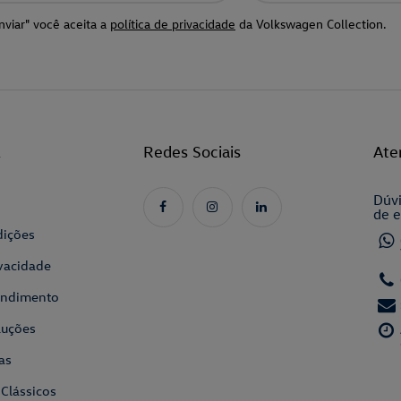
nviar" você aceita a
política de privacidade
da Volkswagen Collection.
l
Redes Sociais
Ate
Dúvi
de e
dições
ivacidade
tendimento
luções
as
 Clássicos