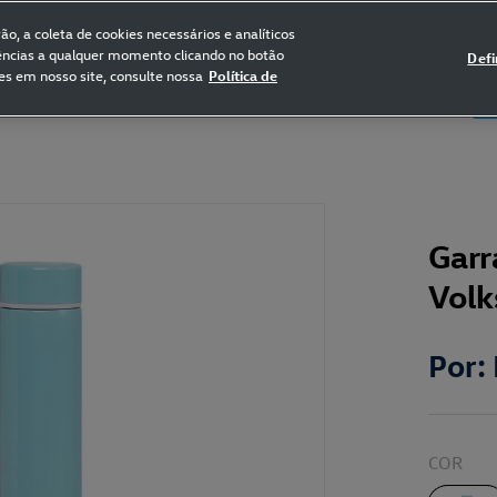
FRETE GRÁTIS NAS COMPRAS ACIMA DE R$ 399,90
(para sul e sudeste)
o, a coleta de cookies necessários e analíticos
rências a qualquer momento clicando no botão
Defi
es em nosso site, consulte nossa
Política de
5
Certificado de Clássicos
Bikes
Garr
Vol
Por:
COR