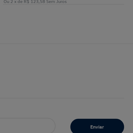
Ou 2
x de
R$ 123,58
Sem Juros