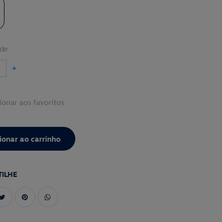
de
+
ionar aos favoritos
ILHE