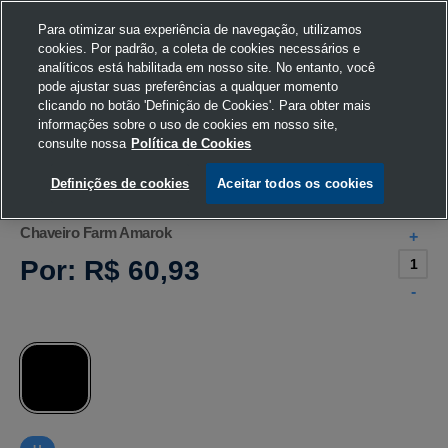
Para otimizar sua experiência de navegação, utilizamos
cookies. Por padrão, a coleta de cookies necessários e
analíticos está habilitada em nosso site. No entanto, você
pode ajustar suas preferências a qualquer momento
Home
Volkswagen
Acessórios
Chaveiro
clicando no botão 'Definição de Cookies'. Para obter mais
informações sobre o uso de cookies em nosso site,
consulte nossa
Política de Cookies
Definições de cookies
Aceitar todos os cookies
Chaveiro Farm Amarok
+
Por:
R$ 60,93
-