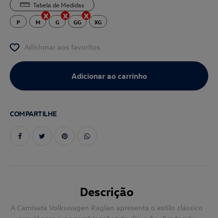
Tabela de Medidas
P
M
G
GG
XG
Adicionar aos favoritos
COMPARTILHE
Descrição
A Camiseta Volkswagen Raglan apresenta o estilo clássico