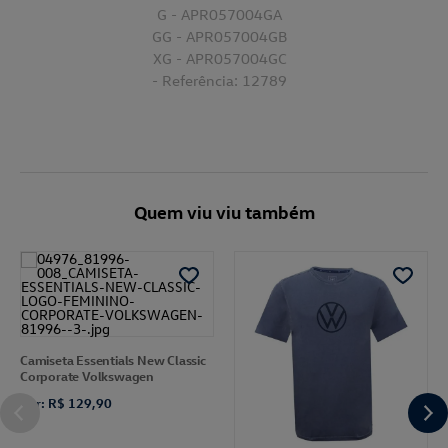
G - APR057004GA
GG - APR057004GB
XG - APR057004GC
- Referência: 12789
Quem viu viu também
Camiseta Essentials New Classic
Corporate Volkswagen
Por: R$ 129,90