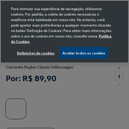
Para otimizar sua experiência de navegação, utilizamos
cookies. Por padrão, a coleta de cookies necessários e
analíticos está habilitada em nosso site. No entanto, você
pode ajustar suas preferências a qualquer momento clicando
Home
Volkswagen
Vestuário
Camiseta
no botão 'Definição de Cookies'. Para obter mais informações
sobre o uso de cookies em nosso site, consulte nossa
Política
de Cookies
Definições de cookies
Aceitar todos os cookies
Camiseta Raglan Classic Volkswagen
+
Por:
R$ 89,90
-