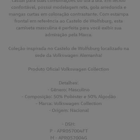
casual para suas combinações do dia a dia. Em tecido
confortável, possui modelagem reta, gola arredonda e
mangas curtas em coloração contrastante. Com estampa
frontal em referência ao Castelo de Wolfsburg, esta
camiseta masculina é perfeita para você exibir sua
admiração pela Marca.
Coleção inspirada no Castelo de Wolfsburg localizado na
sede da Volkswagen Alemanha!
Produto Oficial Volkswagen Collection
Detalhes:
- Gênero: Masculino
- Composição: 50% Poliéster e 50% Algodão
- Marca: Volkswagen Collection
- Origem: Nacional
- DSH:
P - APR057004FT
M - APR057004G