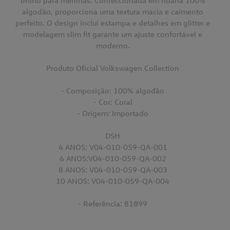
brilho para meninas. Confeccionada em ribana 100%
algodão, proporciona uma textura macia e caimento
perfeito. O design inclui estampa e detalhes em glitter e
modelagem slim fit garante um ajuste confortável e
moderno.
Produto Oficial Volkswagen Collection
- Composição: 100% algodão
- Cor: Coral
- Origem: Importado
DSH
4 ANOS: V04-010-059-QA-001
6 ANOS:V04-010-059-QA-002
8 ANOS: V04-010-059-QA-003
10 ANOS: V04-010-059-QA-004
- Referência: 81899