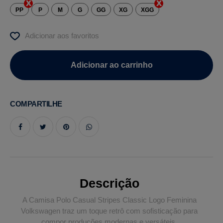
PP
P
M
G
GG
XG
XGG
Adicionar aos favoritos
COMPARTILHE
Descrição
A Camisa Polo Casual Stripes Classic Logo Feminina
Volkswagen traz um toque retrô com sofisticação para
compor produções modernas e versáteis.