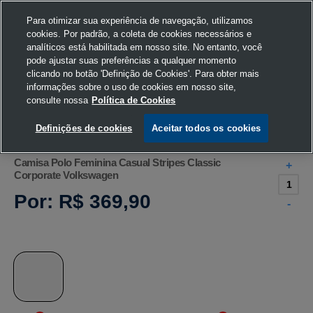
Para otimizar sua experiência de navegação, utilizamos
cookies. Por padrão, a coleta de cookies necessários e
analíticos está habilitada em nosso site. No entanto, você
pode ajustar suas preferências a qualquer momento
Home
Volkswagen
Vestuário
Camisa Polo
clicando no botão 'Definição de Cookies'. Para obter mais
informações sobre o uso de cookies em nosso site,
consulte nossa
Política de Cookies
Definições de cookies
Aceitar todos os cookies
Camisa Polo Feminina Casual Stripes Classic
+
Corporate Volkswagen
Por:
R$ 369,90
-