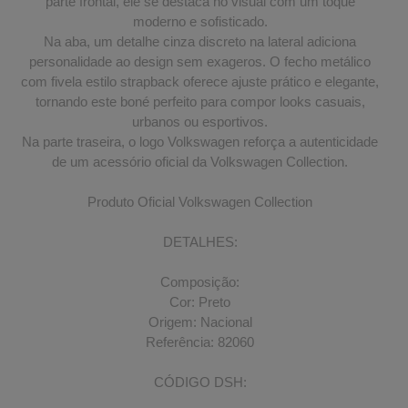
parte frontal, ele se destaca no visual com um toque
moderno e sofisticado.
Na aba, um detalhe cinza discreto na lateral adiciona
personalidade ao design sem exageros. O fecho metálico
com fivela estilo strapback oferece ajuste prático e elegante,
tornando este boné perfeito para compor looks casuais,
urbanos ou esportivos.
Na parte traseira, o logo Volkswagen reforça a autenticidade
de um acessório oficial da Volkswagen Collection.
Produto Oficial Volkswagen Collection
DETALHES:
Composição:
Cor: Preto
Origem: Nacional
Referência: 82060
CÓDIGO DSH: