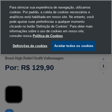
Para otimizar sua experiência de navegação, utilizamos
cookies. Por padrão, a coleta de cookies necessários e
analíticos está habilitada em nosso site. No entanto, você
pode ajustar suas preferências a qualquer momento
Home
Volkswagen
Acessórios
Boné
clicando no botão 'Definição de Cookies'. Para obter mais
informações sobre o uso de cookies em nosso site,
consulte nossa
Política de Cookies
Definições de cookies
Aceitar todos os cookies
Boné High Relief Outfit Volkswagen
+
Por:
R$ 129,90
-