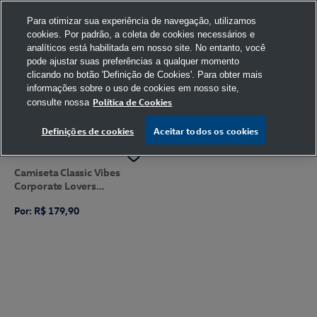
Para otimizar sua experiência de navegação, utilizamos
cookies. Por padrão, a coleta de cookies necessários e
analíticos está habilitada em nosso site. No entanto, você
pode ajustar suas preferências a qualquer momento
clicando no botão 'Definição de Cookies'. Para obter mais
informações sobre o uso de cookies em nosso site,
Política de Cookies
consulte nossa
FILTRAR
Ordenar por
Definições de cookies
Aceitar todos os cookies
Camiseta Classic Vibes
Corporate Lovers
Volkswagen
Por: R$ 179,90