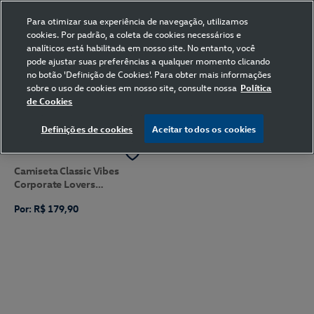
Para otimizar sua experiência de navegação, utilizamos
cookies. Por padrão, a coleta de cookies necessários e
analíticos está habilitada em nosso site. No entanto, você
pode ajustar suas preferências a qualquer momento clicando
no botão 'Definição de Cookies'. Para obter mais informações
sobre o uso de cookies em nosso site, consulte nossa
Política
de Cookies
FILTRAR
Ordenar por
Definições de cookies
Aceitar todos os cookies
Camiseta Classic Vibes
Corporate Lovers
Volkswagen
Por: R$ 179,90