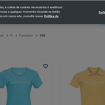
FRETE GRÁTIS NAS COMPRAS ACIMA DE R$ 399,90
(para sul e sudeste)
o, a coleta de cookies necessários e analíticos
rências a qualquer momento clicando no botão
Defi
es em nosso site, consulte nossa
Política de
5
Certificado de Clássicos
Bikes
yal
P
Feminino
585