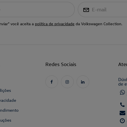
e
E-mail
nviar" você aceita a
política de privacidade
da Volkswagen Collection.
l
Redes Sociais
Ate
Dúvi
de e
dições
ivacidade
tendimento
luções