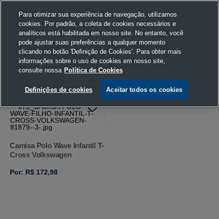
Para otimizar sua experiência de navegação, utilizamos
cookies. Por padrão, a coleta de cookies necessários e
analíticos está habilitada em nosso site. No entanto, você
pode ajustar suas preferências a qualquer momento
Home
Volkswagen
Vestuário
Volkswagen
6 anos
Preto
clicando no botão 'Definição de Cookies'. Para obter mais
informações sobre o uso de cookies em nosso site,
consulte nossa
Política de Cookies
FILTRAR
Ordenar por
Definições de cookies
Aceitar todos os cookies
Camisa Polo Wave Infantil T-
Cross Volkswagen
Por: R$ 172,98