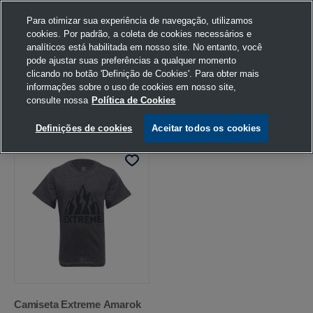
Para otimizar sua experiência de navegação, utilizamos
cookies. Por padrão, a coleta de cookies necessários e
analíticos está habilitada em nosso site. No entanto, você
pode ajustar suas preferências a qualquer momento
Home
Volkswagen
Vestuário
Volkswagen
6 anos
clicando no botão 'Definição de Cookies'. Para obter mais
Preto Mescla
informações sobre o uso de cookies em nosso site,
consulte nossa
Política de Cookies
FILTRAR
Ordenar por
Definições de cookies
Aceitar todos os cookies
Camiseta Extreme Amarok