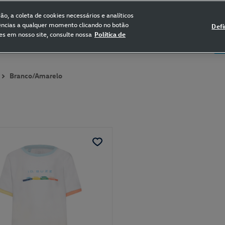
FRETE GRÁTIS NAS COMPRAS ACIMA DE R$ 399,90
(para sul e sudeste)
o, a coleta de cookies necessários e analíticos
rências a qualquer momento clicando no botão
Defi
es em nosso site, consulte nossa
Política de
5
Certificado de Clássicos
Bikes
Branco/Amarelo