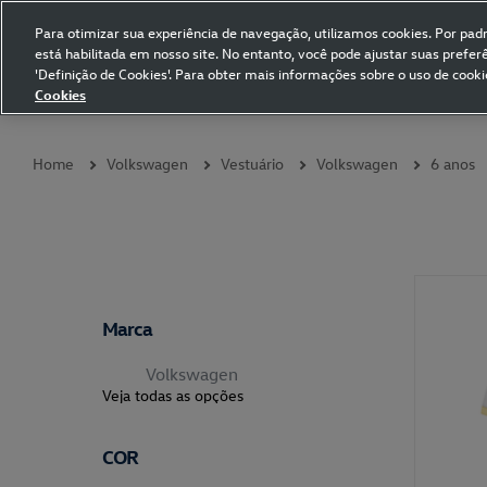
Para otimizar sua experiência de navegação, utilizamos cookies. Por padrã
está habilitada em nosso site. No entanto, você pode ajustar suas prefe
Volkswagen Collection
'Definição de Cookies'. Para obter mais informações sobre o uso de cooki
Cookies
Coleções
Vestuário
Presentes
Acessórios
Papelaria
Pet
Home
Volkswagen
Vestuário
Volkswagen
6 anos
Marca
Volkswagen
Veja todas as opções
COR