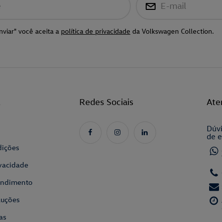
e
E-mail
nviar" você aceita a
política de privacidade
da Volkswagen Collection.
l
Redes Sociais
Ate
Dúvi
de e
dições
ivacidade
tendimento
luções
as