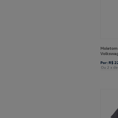
Vermelho (1)
Moletom
Volkswa
Por: R$ 2
Ou 2
x de