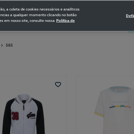
FRETE GRÁTIS NAS COMPRAS ACIMA DE R$ 399,90
(para sul e sudeste)
o, a coleta de cookies necessários e analíticos
rências a qualquer momento clicando no botão
Defi
es em nosso site, consulte nossa
Política de
5
Certificado de Clássicos
Bikes
585