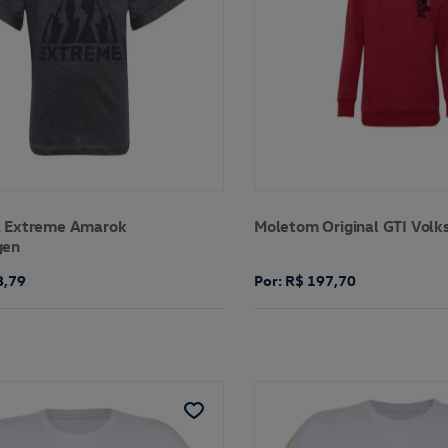
a Extreme Amarok
Moletom Original GTI Vol
gen
8,79
Por: R$ 197,70