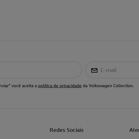
e
E-mail
nviar" você aceita a
política de privacidade
da Volkswagen Collection.
l
Redes Sociais
Ate