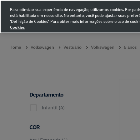
Para otimizar sua experiência de navegação, utilizamos cookies. Por padrã
está habilitada em nosso site. No entanto, você pode ajustar suas prefe
Volkswagen Collection
'Definição de Cookies'. Para obter mais informações sobre o uso de cooki
Cookies
Coleções
Vestuário
Presentes
Acessórios
Papelaria
Pet
Home
Volkswagen
Vestuário
Volkswagen
6 anos
Departamento
Infantil (4)
COR