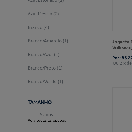
Azul Estonado (1)
Azul Mescla (2)
Branco (4)
Branco/amarelo (1)
Jaqueta 
Volkswa
Branco/azul (1)
Por: R$ 2
Ou 2
x de
Branco/preto (1)
Branco/verde (1)
Cinza (1)
TAMANHO
Cinza Mescla Claro (3)
6 anos
Veja todas as opções
Preto Mescla (1)