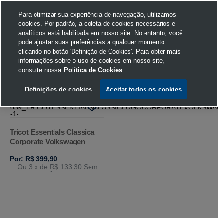
Para otimizar sua experiência de navegação, utilizamos
cookies. Por padrão, a coleta de cookies necessários e
analíticos está habilitada em nosso site. No entanto, você
pode ajustar suas preferências a qualquer momento
Home
Volkswagen
Vestuário
Tricot
Cinza
P
clicando no botão 'Definição de Cookies'. Para obter mais
informações sobre o uso de cookies em nosso site,
consulte nossa
Política de Cookies
FILTRAR
Ordenar por
Definições de cookies
Aceitar todos os cookies
Tricot Essentials Classica
Corporate Volkswagen
Por: R$ 399,90
Ou 3
x de
R$ 133,30
Sem
Juros