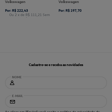
Volkswagen
Volkswagen
Por: R$ 222,43
Por: R$ 197,70
Ou 2
x de
R$ 111,21
Sem
Juros
Cadastre-se e receba as novidades
NOME
E-MAIL
Ao clicar em "Enviar" você aceita a
política de privacidade
da