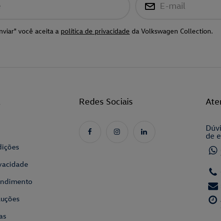
e
E-mail
nviar" você aceita a
política de privacidade
da Volkswagen Collection.
l
Redes Sociais
Ate
Dúvi
de e
dições
ivacidade
tendimento
luções
as