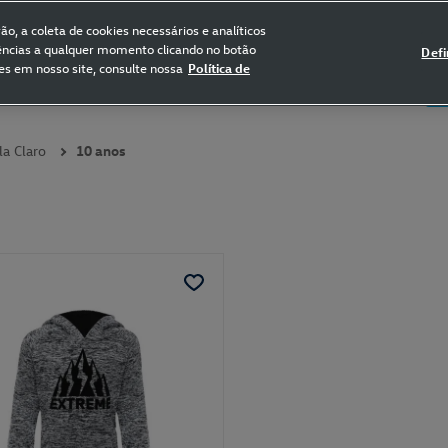
FRETE GRÁTIS NAS COMPRAS ACIMA DE R$ 399,90
(para sul e sudeste)
o, a coleta de cookies necessários e analíticos
rências a qualquer momento clicando no botão
Defi
es em nosso site, consulte nossa
Política de
5
Certificado de Clássicos
Bikes
la Claro
10 anos