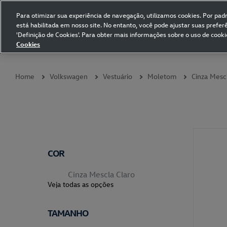
Para otimizar sua experiência de navegação, utilizamos cookies. Por padrã
está habilitada em nosso site. No entanto, você pode ajustar suas prefe
Volkswagen Collection
'Definição de Cookies'. Para obter mais informações sobre o uso de cooki
Cookies
Coleções
Vestuário
Presentes
Acessórios
Papelaria
Pet
Home
Volkswagen
Vestuário
Moletom
Cinza Mesc
COR
Cinza Mescla Claro
Veja todas as opções
TAMANHO