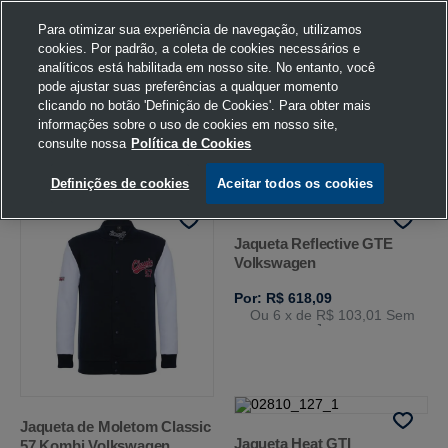
Para otimizar sua experiência de navegação, utilizamos
cookies. Por padrão, a coleta de cookies necessários e
analíticos está habilitada em nosso site. No entanto, você
pode ajustar suas preferências a qualquer momento
Home
Volkswagen
Vestuário
Jaqueta
Masculino
clicando no botão 'Definição de Cookies'. Para obter mais
informações sobre o uso de cookies em nosso site,
consulte nossa
Política de Cookies
FILTRAR
Ordenar por
Definições de cookies
Aceitar todos os cookies
Jaqueta Reflective GTE
Volkswagen
Por: R$ 618,09
Ou 6
x de
R$ 103,01
Sem
Juros
Jaqueta de Moletom Classic
Jaqueta Heat GTI
57 Kombi Volkswagen