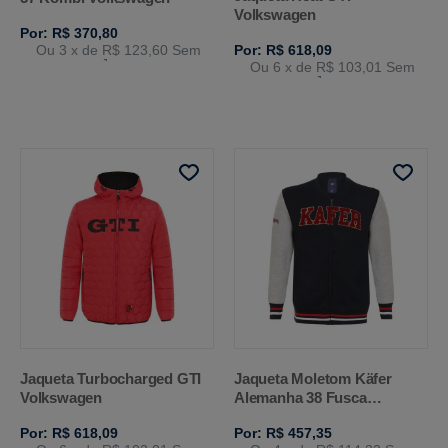
Volkswagen
Por: R$ 370,80
Ou 3
x de
R$ 123,60
Sem
Por: R$ 618,09
Juros
Ou 6
x de
R$ 103,01
Sem
Juros
Jaqueta Turbocharged GTI
Jaqueta Moletom Käfer
Volkswagen
Alemanha 38 Fusca
Volkswagen
Por: R$ 618,09
Por: R$ 457,35