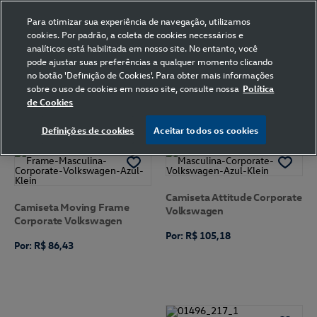
Para otimizar sua experiência de navegação, utilizamos
cookies. Por padrão, a coleta de cookies necessários e
analíticos está habilitada em nosso site. No entanto, você
pode ajustar suas preferências a qualquer momento clicando
Home
Volkswagen
Vestuário
Camiseta
Volkswagen
no botão 'Definição de Cookies'. Para obter mais informações
Mostarda
P
sobre o uso de cookies em nosso site, consulte nossa
Política
de Cookies
FILTRAR
Ordenar por
Definições de cookies
Aceitar todos os cookies
Camiseta Attitude Corporate
Camiseta Moving Frame
Volkswagen
Corporate Volkswagen
Por: R$ 105,18
Por: R$ 86,43