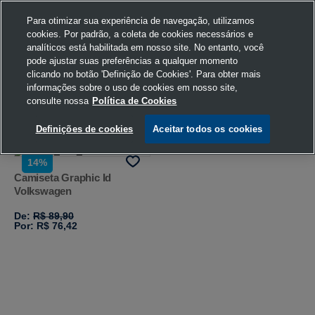
Para otimizar sua experiência de navegação, utilizamos
cookies. Por padrão, a coleta de cookies necessários e
analíticos está habilitada em nosso site. No entanto, você
pode ajustar suas preferências a qualquer momento
Home
Volkswagen
Vestuário
Camiseta
Volkswagen
clicando no botão 'Definição de Cookies'. Para obter mais
Mostarda
602
informações sobre o uso de cookies em nosso site,
consulte nossa
Política de Cookies
FILTRAR
Ordenar por
Definições de cookies
Aceitar todos os cookies
14%
Camiseta Graphic Id
Volkswagen
De:
R$ 89,90
Por: R$ 76,42