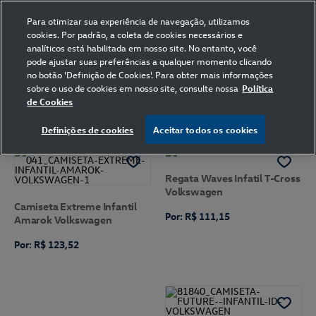
Para otimizar sua experiência de navegação, utilizamos
cookies. Por padrão, a coleta de cookies necessários e
analíticos está habilitada em nosso site. No entanto, você
pode ajustar suas preferências a qualquer momento clicando
Home
Volkswagen
Vestuário
Camiseta
Volkswagen
no botão 'Definição de Cookies'. Para obter mais informações
6 anos
sobre o uso de cookies em nosso site, consulte nossa
Política
de Cookies
FILTRAR
Ordenar por
Definições de cookies
Aceitar todos os cookies
Regata Waves Infatil T-Cross
Volkswagen
Camiseta Extreme Infantil
Por: R$ 111,15
Amarok Volkswagen
Por: R$ 123,52