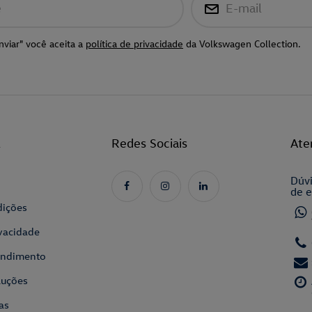
e
E-mail
nviar" você aceita a
política de privacidade
da Volkswagen Collection.
l
Redes Sociais
Ate
Dúvi
de e
dições
ivacidade
tendimento
luções
as