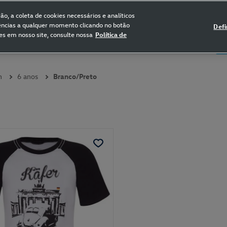
FRETE GRÁTIS NAS COMPRAS ACIMA DE R$ 399,90
(para sul e sudeste)
o, a coleta de cookies necessários e analíticos
rências a qualquer momento clicando no botão
Defi
es em nosso site, consulte nossa
Política de
5
Certificado de Clássicos
Bikes
n
6 anos
Branco/Preto