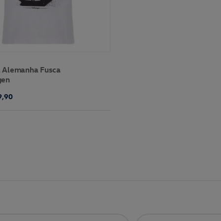
 Alemanha Fusca
gen
9,90