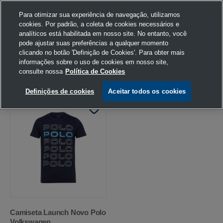
Para otimizar sua experiência de navegação, utilizamos
cookies. Por padrão, a coleta de cookies necessários e
analíticos está habilitada em nosso site. No entanto, você
pode ajustar suas preferências a qualquer momento
Home
Busca
clicando no botão 'Definição de Cookies'. Para obter mais
informações sobre o uso de cookies em nosso site,
consulte nossa
Política de Cookies
FILTRAR
Ordenar por
Definições de cookies
Aceitar todos os cookies
Camiseta Launch Novo Polo
Volkswagen