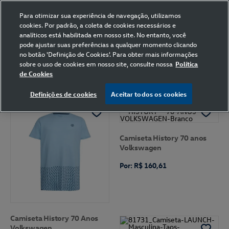
Para otimizar sua experiência de navegação, utilizamos
cookies. Por padrão, a coleta de cookies necessários e
analíticos está habilitada em nosso site. No entanto, você
pode ajustar suas preferências a qualquer momento clicando
Home
Volkswagen
Vestuário
Camiseta
XGG
602
no botão 'Definição de Cookies'. Para obter mais informações
sobre o uso de cookies em nosso site, consulte nossa
Política
de Cookies
FILTRAR
Ordenar por
Definições de cookies
Aceitar todos os cookies
Camiseta History 70 anos
Volkswagen
Por: R$ 160,61
Camiseta History 70 Anos
Volkswagen